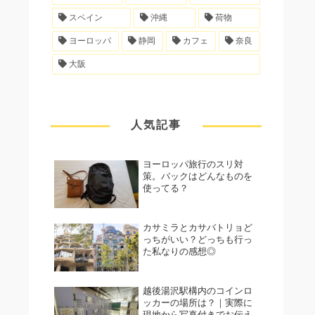
スペイン
沖縄
荷物
ヨーロッパ
静岡
カフェ
奈良
大阪
人気記事
ヨーロッパ旅行のスリ対
策。バックはどんなものを
使ってる？
カサミラとカサバトリョど
っちがいい？どっちも行っ
た私なりの感想◎
越後湯沢駅構内のコインロ
ッカーの場所は？｜実際に
現地から写真付きでお伝え