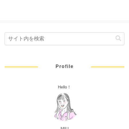
Profile
Hello！
MIU