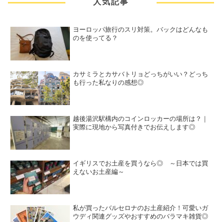
人気記事
ヨーロッパ旅行のスリ対策。バックはどんなも
のを使ってる？
カサミラとカサバトリョどっちがいい？どっち
も行った私なりの感想◎
越後湯沢駅構内のコインロッカーの場所は？｜
実際に現地から写真付きでお伝えします◎
イギリスでお土産を買うなら◎ ～日本では買
えないお土産編～
私が買ったバルセロナのお土産紹介！可愛いガ
ウディ関連グッズやおすすめのバラマキ雑貨◎