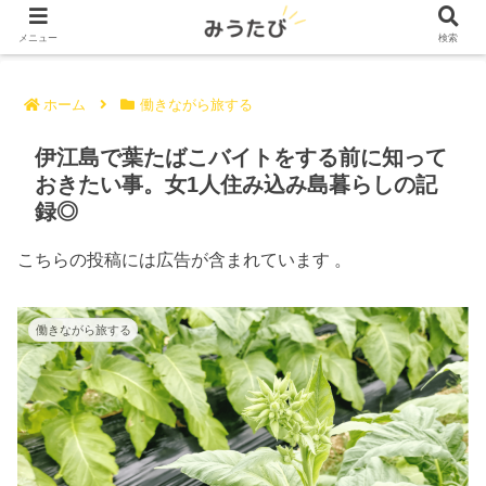
メニュー
検索
ホーム
働きながら旅する
伊江島で葉たばこバイトをする前に知って
おきたい事。女1人住み込み島暮らしの記
録◎
こちらの投稿には広告が含まれています 。
働きながら旅する