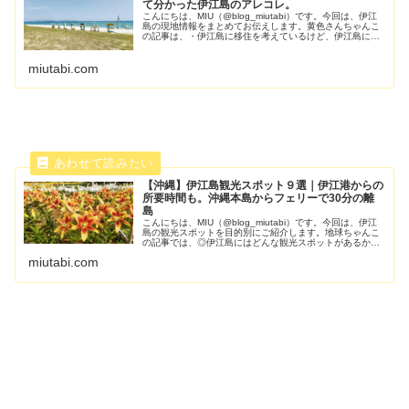
て分かった伊江島のアレコレ。
こんにちは、MIU（@blog_miutabi）です。今回は、伊江
島の現地情報をまとめてお伝えします。黄色さんちゃんこ
の記事は、・伊江島に移住を考えているけど、伊江島には
どんなお店や施設があるの？・仕事やバイトの関係で伊江
島に滞在する予定が
miutabi.com
【沖縄】伊江島観光スポット９選｜伊江港からの
所要時間も。沖縄本島からフェリーで30分の離
島
こんにちは、MIU（@blog_miutabi）です。今回は、伊江
島の観光スポットを目的別にご紹介します。地球ちゃんこ
の記事では、◎伊江島にはどんな観光スポットがあるか◎
伊江港からの各観光スポットまでの所要時間について書い
miutabi.com
ています～！約4か