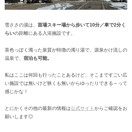
雪ささの湯は、
苗場スキー場から歩いて10分／車で2分く
らい
の距離にある入浴施設です。
茶色っぽく濁った泉質が特徴の濁り湯で、源泉かけ流しの
温泉で、
宿泊も可能。
私はここは何回も行ったことあるけど、そこまですごい広
い施設では無いけど狭くも無いからゆったりできる～って
感じかな！
とにかくその他の最新の情報は
公式サイト
からご確認をお
願いします◎