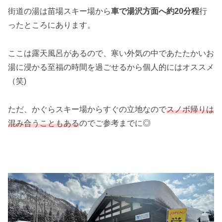
街道の湯は苗場スキー場から
車で湯沢方面へ約20分程
行
ったところにあります。
ここは露天風呂があるので、寒い外気の中であたたかいお
湯に浸かる至福の時間を過ごせるから個人的にはオススメ
（笑)
ただ、かぐらスキー場からすぐの立地なので
スノボ帰りは
混み合うこともある
のでご参考までに◎