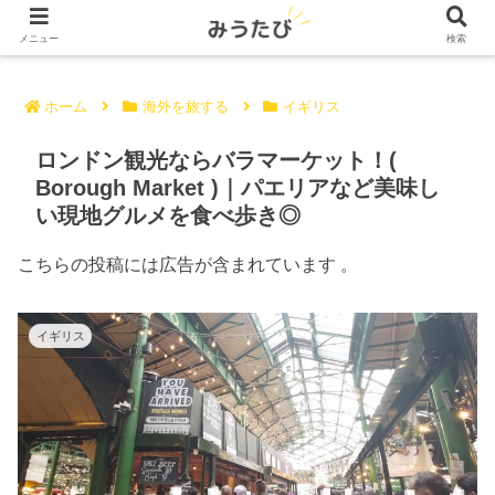
メニュー
検索
ホーム
海外を旅する
イギリス
ロンドン観光ならバラマーケット！(
Borough Market )｜パエリアなど美味し
い現地グルメを食べ歩き◎
こちらの投稿には広告が含まれています 。
イギリス