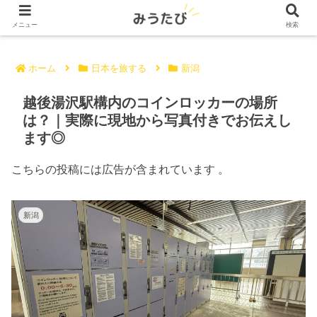
メニュー
検索
ホーム
日本を旅する
新潟
越後湯沢駅構内のコインロッカーの場所
は？｜実際に現地から写真付きでお伝えし
ます◎
こちらの投稿には広告が含まれています 。
新潟