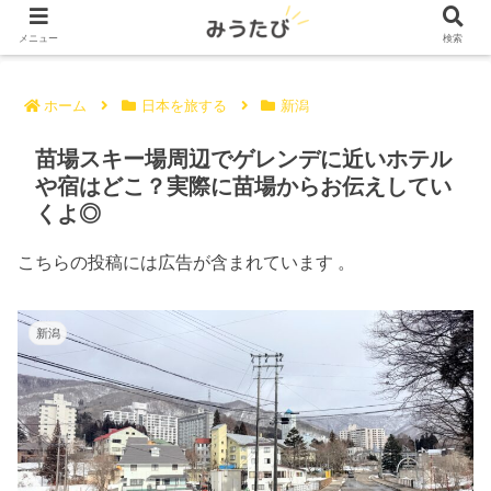
メニュー
検索
ホーム
日本を旅する
新潟
苗場スキー場周辺でゲレンデに近いホテル
や宿はどこ？実際に苗場からお伝えしてい
くよ◎
こちらの投稿には広告が含まれています 。
新潟